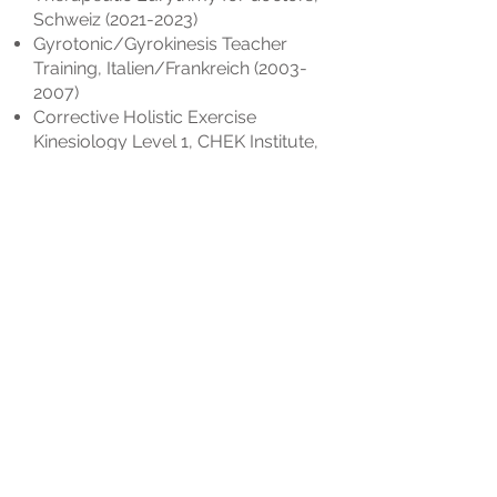
Schweiz
(2021-2023)
Gyrotonic/Gyrokinesis Teacher
Training,
Italien/Frankreich
(2003-
2007)
Corrective Holistic Exercise
Kinesiology Level 1, CHEK Institute,
USA
(2001-2002)
Stott Pilates Full Advanced
Certification, Toronto, Kanada
(2000-2001)
Dance, B.F.A. program, York
University, Toronto, Kanada
(2000-
2002)
Music, B. Mus, Brandon University,
Kanada
(1996-2000)
Veröffentlichungen
Fever Management in Children
Anthroposophic Approach to
Fever