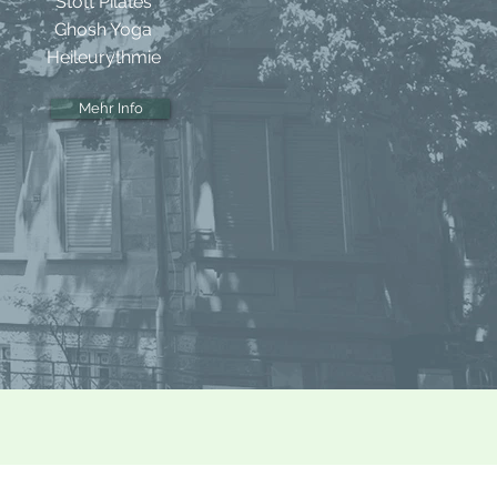
Stott Pilates
Ghosh Yoga
Heileurythmie
Mehr Info