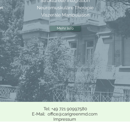
Strukturelle Integration
in
Neuromuskuläre Therapie
Viszerale Manipulation
Mehr Info
​ Tel: +49 721 90997580
E-Mail:
office@carigreenmd.com
Impressum