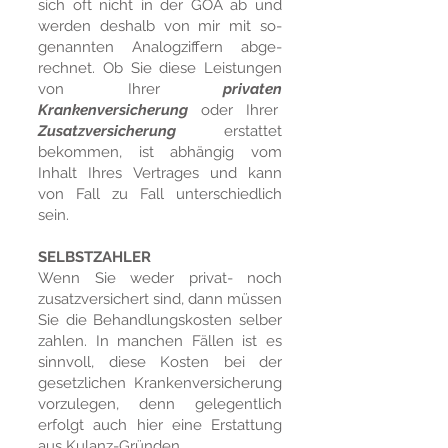
sich oft nicht in der GOÄ ab und
wer­den deshalb von mir mit so­
gena
nnten Analog­zif­fern ab­ge­
rech­net. Ob Sie diese Leis­tung­en
von
Ihrer
privaten
Kranken
versicher
ung
oder Ihrer
Z
usatzver
sicher
ung
e
r­stat­tet
bekommen, ist ab­hängig vom
Inhalt Ihres Ver­trag­es und kann
von Fall zu Fall unterschiedlich
sein.
SELBSTZAHLER
Wenn Sie weder privat- noch
zusatz­versichert sind, dann müssen
Sie die Behandlungs
kosten selber
zahlen. In manchen Fällen ist es
sinnvoll, diese Kosten bei der
gesetzlichen Kranken­ver­sich­er­ung
vorzulegen, denn gelegentlich
erfolgt auch hier eine Erstattung
aus Kulanz-Gründen.