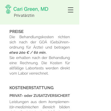
Privatärztin
PREISE
Die Behandlungskosten richten
sich nach der GOÄ
(Ge­bühren­
ordnung für Ärzte)
und betragen
etwa 20o € / 60 min
.
Sie erh
alten nach der Behandlung
eine Rech
n
ung
. Die Kosten für
allfällige Labortests werden direkt
vom Labor verrechnet.
K
OSTENERSTATTUNG
PRIVAT- oder ZUSATZ
VERSICHERT
Leistungen aus dem
komple­men­
tär­-me­di­zin­isch­en Be­reich
bil­den