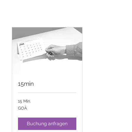
15min
15 Min.
GOÄ
GOÄ
Buchung anfragen