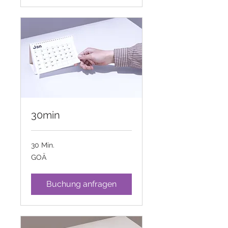
30min
30 Min.
GOÄ
GOÄ
Buchung anfragen