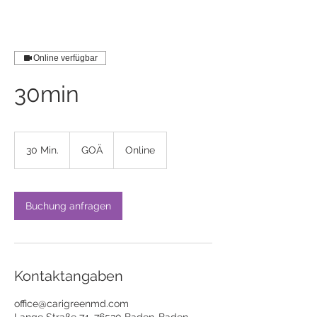
Online verfügbar
30min
GOÄ
30 Min.
3
GOÄ
Online
0
M
i
n
Buchung anfragen
.
Kontaktangaben
office@carigreenmd.com